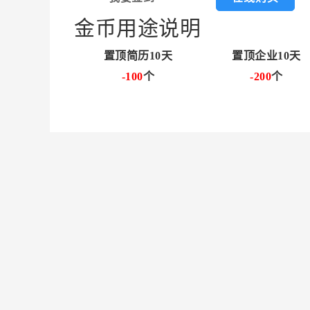
金币用途说明
置顶简历10天
置顶企业10天
-100
个
-200
个