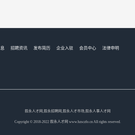
信息
招聘资讯
发布简历
企业入驻
会员中心
法律申明
们
叙永人才网,叙永招聘网,叙永人才市场,叙永人事人才网
Copyright © 2018-2022 叙永人才网 www.hzsczfo.cn All rights reserved.