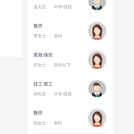
张先生
·
中专/技校
教师
罗女士
·
本科
家政/保安
邓女士
·
高中以下
技工/普工
钟先生
·
中专/技校
教师
刘女士
·
本科