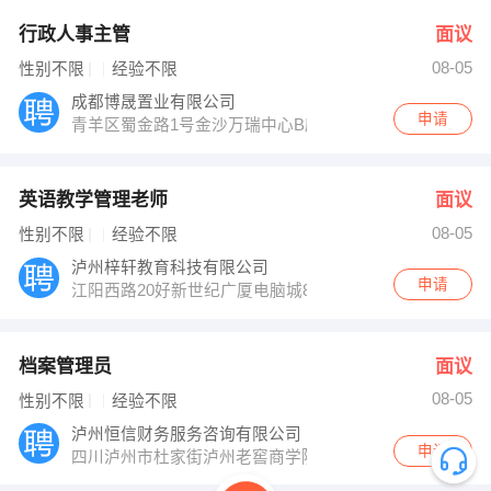
行政人事主管
面议
08-05
性别不限
经验不限
成都博晟置业有限公司
申请
青羊区蜀金路1号金沙万瑞中心B座2101
英语教学管理老师
面议
08-05
性别不限
经验不限
泸州梓轩教育科技有限公司
申请
江阳西路20好新世纪广厦电脑城8-2
档案管理员
面议
08-05
性别不限
经验不限
泸州恒信财务服务咨询有限公司
申请
四川泸州市杜家街泸州老窖商学院内（醇香园与明泰花园