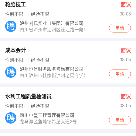
轮胎技工
面议
08-05
性别不限
经验不限
泸州刘氏实业（集团）有限公司
申请
四川省泸州市江阳区连江路一段109号
成本会计
面议
08-05
性别不限
经验不限
泸州恒信财务服务咨询有限公司
申请
四川泸州市杜家街泸州老窖商学院内（醇香园与明泰花园
水利工程质量检测员
面议
08-05
性别不限
经验不限
四川中玺工程管理有限公司
申请
龙马潭区鱼塘镇希望大道2号