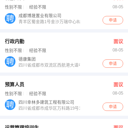
08-05
性别不限
经验不限
成都博晟置业有限公司
申请
青羊区蜀金路1号金沙万瑞中心B座2101
行政内勤
面议
08-05
性别不限
经验不限
德康集团
申请
四川省成都市双流区西航港大道中四段615号
预算人员
面议
08-05
性别不限
经验不限
四川幸林多建筑工程有限公司
申请
四川省成都市成华区万科路19号1栋1单元10楼1015号
运营管理培训生
面议