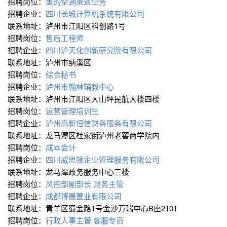
招聘岗位：
美的空调渠道业务
招聘企业：
四川长城计算机系统有限公司
联系地址：泸州市江阳区科创路1号
招聘岗位：
售后工程师
招聘企业：
四川泸天化创新研究院有限公司
联系地址：泸州市纳溪区
招聘岗位：
综合秘书
招聘企业：
泸州市翰林辅教中心
联系地址：泸州市江阳区大山坪民航大楼四楼
招聘岗位：
运营管理培训生
招聘企业：
泸州高新恒信财务服务有限公司
联系地址：龙马潭区杜家街泸州老窖商学院内
招聘岗位：
成本会计
招聘企业：
四川威思顿企业管理服务有限公司
联系地址：龙马潭政务服务中心三楼
招聘岗位：
风控部副部长
财务主管
招聘企业：
成都博晟置业有限公司
联系地址：青羊区蜀金路1号金沙万瑞中心B座2101
招聘岗位：
行政人事主管
客服专员