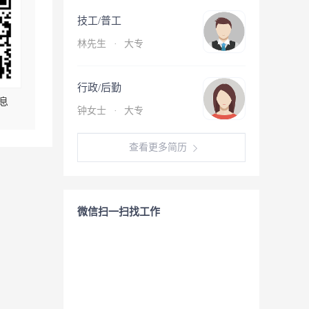
技工/普工
林先生
·
大专
行政/后勤
息
钟女士
·
大专
查看更多简历
微信扫一扫找工作