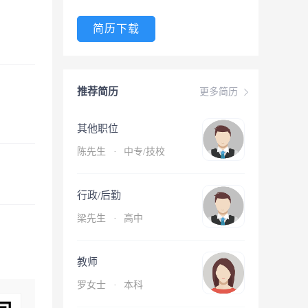
简历下载
推荐简历
更多简历
其他职位
陈先生
·
中专/技校
行政/后勤
梁先生
·
高中
教师
罗女士
·
本科