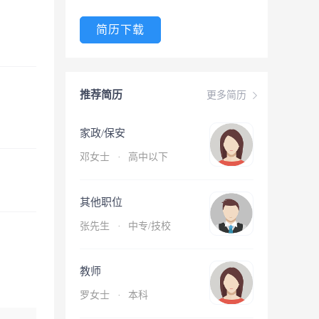
简历下载
推荐简历
更多简历
家政/保安
邓女士
·
高中以下
其他职位
张先生
·
中专/技校
教师
罗女士
·
本科