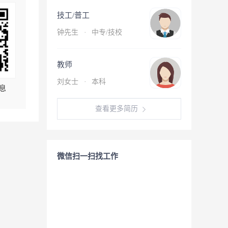
技工/普工
钟先生
·
中专/技校
教师
刘女士
·
本科
息
查看更多简历
微信扫一扫找工作