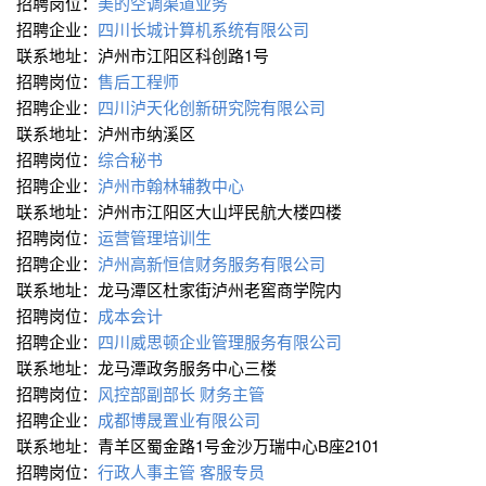
招聘岗位：
美的空调渠道业务
招聘企业：
四川长城计算机系统有限公司
联系地址：泸州市江阳区科创路1号
招聘岗位：
售后工程师
招聘企业：
四川泸天化创新研究院有限公司
联系地址：泸州市纳溪区
招聘岗位：
综合秘书
招聘企业：
泸州市翰林辅教中心
联系地址：泸州市江阳区大山坪民航大楼四楼
招聘岗位：
运营管理培训生
招聘企业：
泸州高新恒信财务服务有限公司
联系地址：龙马潭区杜家街泸州老窖商学院内
招聘岗位：
成本会计
招聘企业：
四川威思顿企业管理服务有限公司
联系地址：龙马潭政务服务中心三楼
招聘岗位：
风控部副部长
财务主管
招聘企业：
成都博晟置业有限公司
联系地址：青羊区蜀金路1号金沙万瑞中心B座2101
招聘岗位：
行政人事主管
客服专员