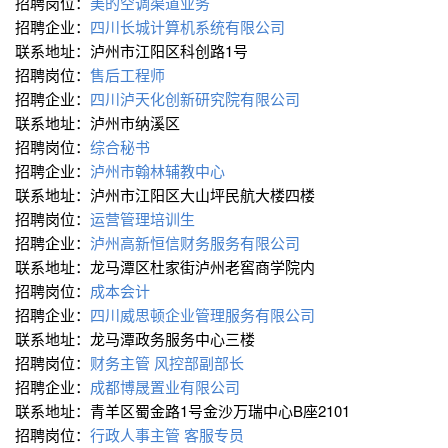
招聘岗位：
美的空调渠道业务
招聘企业：
四川长城计算机系统有限公司
联系地址：泸州市江阳区科创路1号
招聘岗位：
售后工程师
招聘企业：
四川泸天化创新研究院有限公司
联系地址：泸州市纳溪区
招聘岗位：
综合秘书
招聘企业：
泸州市翰林辅教中心
联系地址：泸州市江阳区大山坪民航大楼四楼
招聘岗位：
运营管理培训生
招聘企业：
泸州高新恒信财务服务有限公司
联系地址：龙马潭区杜家街泸州老窖商学院内
招聘岗位：
成本会计
招聘企业：
四川威思顿企业管理服务有限公司
联系地址：龙马潭政务服务中心三楼
招聘岗位：
财务主管
风控部副部长
招聘企业：
成都博晟置业有限公司
联系地址：青羊区蜀金路1号金沙万瑞中心B座2101
招聘岗位：
行政人事主管
客服专员