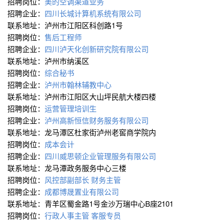
招聘岗位：
美的空调渠道业务
招聘企业：
四川长城计算机系统有限公司
联系地址：泸州市江阳区科创路1号
招聘岗位：
售后工程师
招聘企业：
四川泸天化创新研究院有限公司
联系地址：泸州市纳溪区
招聘岗位：
综合秘书
招聘企业：
泸州市翰林辅教中心
联系地址：泸州市江阳区大山坪民航大楼四楼
招聘岗位：
运营管理培训生
招聘企业：
泸州高新恒信财务服务有限公司
联系地址：龙马潭区杜家街泸州老窖商学院内
招聘岗位：
成本会计
招聘企业：
四川威思顿企业管理服务有限公司
联系地址：龙马潭政务服务中心三楼
招聘岗位：
风控部副部长
财务主管
招聘企业：
成都博晟置业有限公司
联系地址：青羊区蜀金路1号金沙万瑞中心B座2101
招聘岗位：
行政人事主管
客服专员